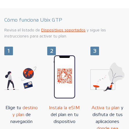
Cómo funciona Ubix GTP
Revisa el listado de
Dispositivos soportados
y sigue las
instrucciones para activar tu plan.
1
2
3
Elige tu
destino
Instala la eSIM
Activa tu plan
y
y plan
de
del plan en tu
disfruta de tus
navegación
dispositivo
aplicaciones
donde sea