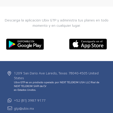
Descarga la aplicación Ubix GTP y administra tus planes en todo
momento y en cualquier lugar.
1209 San Dario Ave Laredo, Texas 78040-4505 United
States
Ubix GTP es un producto operado por NEXT TELEKOM USA LLC filial de
NEXT TELEKOM SAPI de CV
en Estados Unidos.
+52 (81) 3987 9177
gtp@ubix.mx