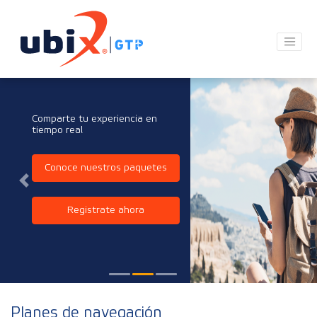
Comparte tu experiencia en
tiempo real
Conoce nuestros paquetes
Previous
Next
Registrate ahora
Planes de navegación